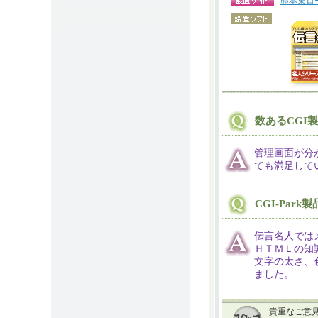
熊本東ロ
数あるCGI
管理画面が分
ても満足して
CGI-Pa
伝言名人では
ＨＴＭＬの知
文字の太さ、
ました。
貴重なご意