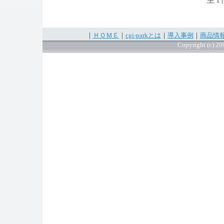
｜
ＨＯＭＥ
｜
cgi-parkとは
｜
導入事例
｜
商品情
Copyright (c) 200