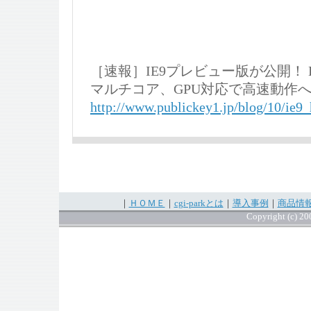
［速報］IE9プレビュー版が公開！ 
マルチコア、GPU対応で高速動作
http://www.publickey1.jp/blog/10/ie9
｜
ＨＯＭＥ
｜
cgi-parkとは
｜
導入事例
｜
商品情
Copyright (c) 200