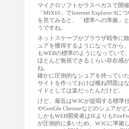
マイクロソフトがラスベガスで開
「MIX10」でInternet Explore
を見てみると、「標準への準拠」
うですね。
ネットスケープがブラウザ戦争に敗
ュアを獲得するようになってから、
もWEBの標準のようになっていて、
ほとんど無視できるくらい存在感
ね。
確かに圧倒的なシュアを持っていたI
サイトを作っておけば概ね問題は
イドとしては楽だったんだけど。
けど、最近はW3Cが提唱する標準仕様
やGooGle Chromeなどのシュ
しかもWEB開発者はIEよりもFire
が圧倒的に多いため、W3Cに準拠した