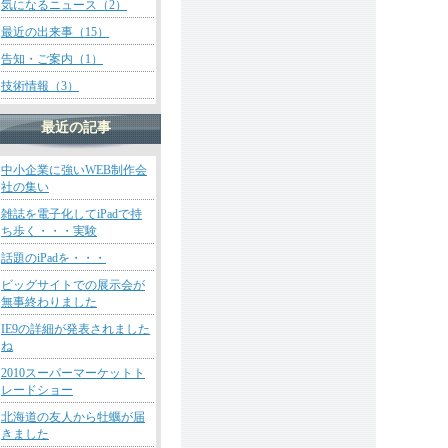
気になるニュース（2）
最近の出来事（15）
告知・ご案内（1）
技術情報（3）
最近の記事
中小企業に強いWEB制作会
社の集い
雑誌を電子化してiPadで持
ち歩く・・・実験
話題のiPadを・・・
ビッグサイトでの展示会が
無事終わりました
IE9の詳細が発表されました
ね
2010スーパーマーケットト
レードショー
北海道の友人から牡蠣が届
きました