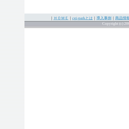
｜
ＨＯＭＥ
｜
cgi-parkとは
｜
導入事例
｜
商品情
Copyright (c) 200