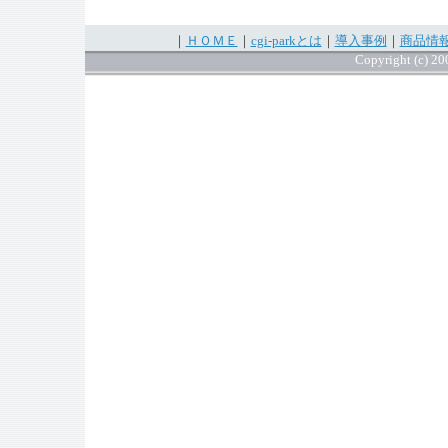
｜
ＨＯＭＥ
｜
cgi-parkとは
｜
導入事例
｜
商品情
Copyright (c) 200